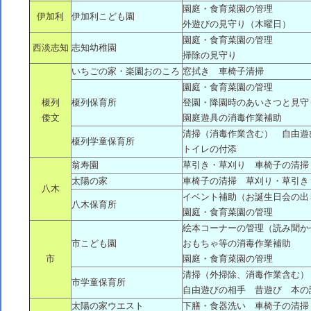
園庭・食育菜園の管理
伊加利
伊加利こども園
外遊びの見守り（木曜日）
園庭・食育菜園の管理
西淡志知
志知幼稚園
掃除の見守り
いちごの家・楽園おのころ
窓拭き 車椅子清掃
園庭・食育菜園の管理
榎列
榎列保育所
登園・降園時のあいさつと見守
倭文
園庭遊具の消毒作業補助
清掃（消毒作業含む） 自由遊
榎列学童保育所
トイレの付添
翁寿園
草引き・草刈り 車椅子の清掃
太陽の家
車椅子の清掃 草刈り・草引き
八木
イベント補助（お誕生日会の出
八木保育所
園庭・食育菜園の管理
絵本コーナーの管理（読み聞か
市こども園
おもちゃ等の消毒作業補助
市
園庭・食育菜園の管理
清掃（外掃除、消毒作業含む）
市学童保育所
自由遊びの相手 昔遊び 本の
太陽の家ウエスト
下膳・食器洗い 車椅子の清掃