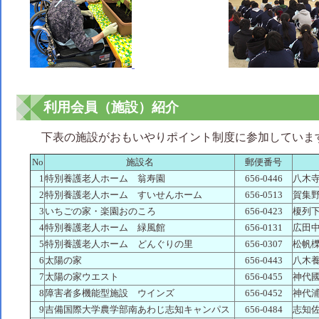
利用会員（施設）紹介
下表の施設がおもいやりポイント制度に参加していま
No
施設名
郵便番号
1
特別養護老人ホーム 翁寿園
656-0446
八木寺
2
特別養護老人ホーム すいせんホーム
656-0513
賀集野
3
いちごの家・楽園おのころ
656-0423
榎列下
4
特別養護老人ホーム 緑風館
656-0131
広田中筋
5
特別養護老人ホーム どんぐりの里
656-0307
松帆櫟
6
太陽の家
656-0443
八木養
7
太陽の家ウエスト
656-0455
神代國
8
障害者多機能型施設 ウインズ
656-0452
神代浦
9
吉備国際大学農学部南あわじ志知キャンパス
656-0484
志知佐