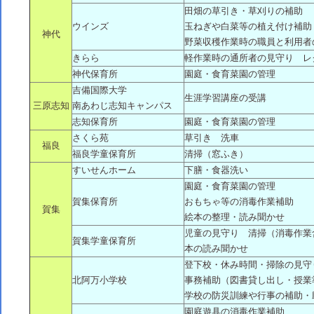
田畑の草引き・草刈りの補助
ウインズ
玉ねぎや白菜等の植え付け補助
神代
野菜収穫作業時の職員と利用者
きらら
軽作業時の通所者の見守り レ
神代保育所
園庭・食育菜園の管理
吉備国際大学
生涯学習講座の受講
三原志知
南あわじ志知キャンパス
志知保育所
園庭・食育菜園の管理
さくら苑
草引き 洗車
福良
福良学童保育所
清掃（窓ふき）
すいせんホーム
下膳・食器洗い
園庭・食育菜園の管理
賀集保育所
おもちゃ等の消毒作業補助
賀集
絵本の整理・読み聞かせ
児童の見守り 清掃（消毒作業
賀集学童保育所
本の読み聞かせ
登下校・休み時間・掃除の見守
北阿万小学校
事務補助（図書貸し出し・授業
学校の防災訓練や行事の補助・
園庭遊具の消毒作業補助