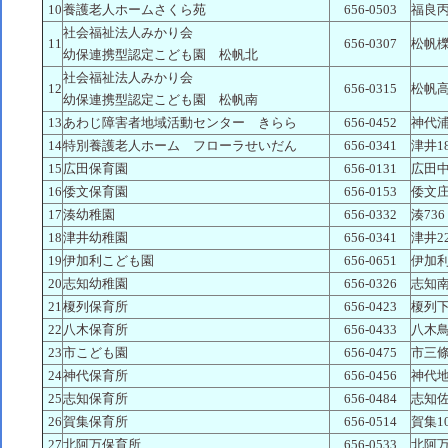
10
養護老人ホームさくら苑
656-0503
福良丙2
社会福祉法人みかり会
11
656-0307
松帆櫟
幼保連携型認定こども園 松帆北
社会福祉法人みかり会
12
656-0315
松帆高
幼保連携型認定こども園 松帆南
13
あわじ障害者地域活動センター きらら
656-0452
神代浦
14
特別養護老人ホーム フローラせいだん
656-0341
津井18
15
広田保育園
656-0131
広田中
16
倭文保育園
656-0153
倭文庄
17
湊幼稚園
656-0332
湊736
18
津井幼稚園
656-0341
津井22
19
伊加利こども園
656-0651
伊加利6
20
志知幼稚園
656-0326
志知南
21
榎列保育所
656-0423
榎列下
22
八木保育所
656-0433
八木鳥
23
市こども園
656-0475
市三條
24
神代保育所
656-0456
神代地
25
志知保育所
656-0484
志知佐
26
賀集保育所
656-0514
賀集10
27
北阿万保育所
656-0533
北阿万