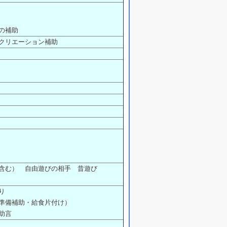
の補助
クリエーション補助
含む） 自由遊びの相手 昔遊び
り
準備補助・給食片付け）
助言