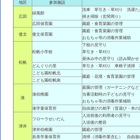
地区
参加施設
洗車 草引き・草刈り 洗濯た
緑風館
広田
掃き掃除（玄関周り）
広田保育園
園庭・食育菜園の管理
園庭・食育菜園の管理
倭文
倭文保育園
おもちゃ等の消毒作業補助
下校の見守り
松帆小学校
草引き・草刈り
昼休み中の見守り（読み聞かせ
松帆
どんぐりの里
草引き・草刈り 車椅子清掃 
こども園松帆北
園庭・花壇・食育菜園の管理
こども園松帆南
庭園の管理（ガーデニングなど
湊幼稚園
当番活動時の子どもの見守り
湊
おもちゃ等の消毒作業補助
湊学童保育所
自由遊びの相手（昔遊び・本の
入浴前後の利用者の見守り
フローラせいだん
入浴後の整容
津井
津井幼稚園
園庭の管理
辰美学童保育所
清掃（消毒作業含む） 自由遊