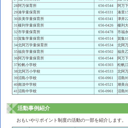
28
阿万保育所
656-0544
阿万下
29
湊学童保育所
656-0331
湊里15
30
辰美学童保育所
656-0341
津井22
31
榎列学童保育所
656-0426
榎列大
32
市学童保育所
656-0478
市福永3
33
賀集学童保育所
656-0514
賀集10
34
北阿万学童保育所
656-0534
北阿万
35
福良学童保育所
656-0502
福良乙
36
阿万学童保育所
656-0544
阿万下
37
松帆小学校
656-0303
松帆江
38
北阿万小学校
656-0533
北阿万
39
沼島小学校
656-0961
沼島9
40
南淡中学校
656-0521
潮美台
41
沼島中学校
656-0961
沼島9
活動事例紹介
おもいやりポイント制度の活動の一部を紹介します。