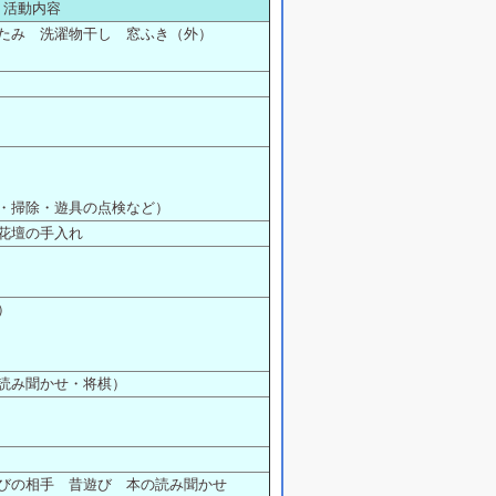
活動内容
たみ 洗濯物干し 窓ふき（外）
・掃除・遊具の点検など）
花壇の手入れ
）
読み聞かせ・将棋）
びの相手 昔遊び 本の読み聞かせ