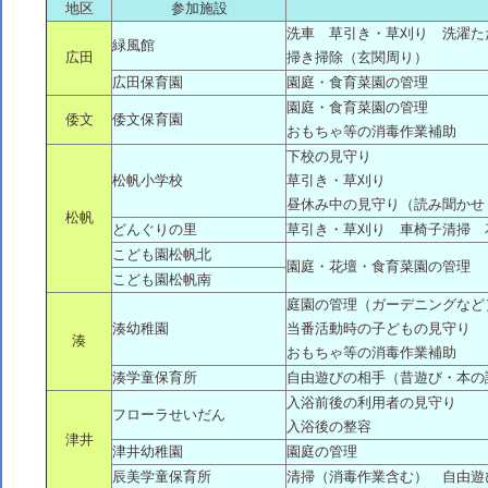
地区
参加施設
洗車 草引き・草刈り 洗濯た
緑風館
広田
掃き掃除（玄関周り）
広田保育園
園庭・食育菜園の管理
園庭・食育菜園の管理
倭文
倭文保育園
おもちゃ等の消毒作業補助
下校の見守り
松帆小学校
草引き・草刈り
昼休み中の見守り（読み聞かせ
松帆
どんぐりの里
草引き・草刈り 車椅子清掃 
こども園松帆北
園庭・花壇・食育菜園の管理
こども園松帆南
庭園の管理（ガーデニングなど
湊幼稚園
当番活動時の子どもの見守り
湊
おもちゃ等の消毒作業補助
湊学童保育所
自由遊びの相手（昔遊び・本の
入浴前後の利用者の見守り
フローラせいだん
入浴後の整容
津井
津井幼稚園
園庭の管理
辰美学童保育所
清掃（消毒作業含む） 自由遊