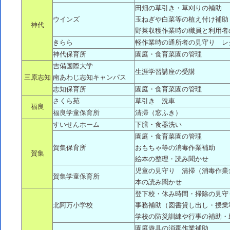
田畑の草引き・草刈りの補助
ウインズ
玉ねぎや白菜等の植え付け補助
神代
野菜収穫作業時の職員と利用者
きらら
軽作業時の通所者の見守り レ
神代保育所
園庭・食育菜園の管理
吉備国際大学
生涯学習講座の受講
三原志知
南あわじ志知キャンパス
志知保育所
園庭・食育菜園の管理
さくら苑
草引き 洗車
福良
福良学童保育所
清掃（窓ふき）
すいせんホーム
下膳・食器洗い
園庭・食育菜園の管理
賀集保育所
おもちゃ等の消毒作業補助
賀集
絵本の整理・読み聞かせ
児童の見守り 清掃（消毒作業
賀集学童保育所
本の読み聞かせ
登下校・休み時間・掃除の見守
北阿万小学校
事務補助（図書貸し出し・授業
学校の防災訓練や行事の補助・
園庭遊具の消毒作業補助