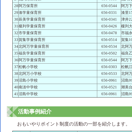
28
阿万保育所
656-0544
阿万下
29
湊学童保育所
656-0331
湊里15
30
辰美学童保育所
656-0341
津井22
31
榎列学童保育所
656-0426
榎列大
32
市学童保育所
656-0478
市福永3
33
賀集学童保育所
656-0514
賀集10
34
北阿万学童保育所
656-0534
北阿万
35
福良学童保育所
656-0502
福良乙
36
阿万学童保育所
656-0544
阿万下
37
松帆小学校
656-0303
松帆江
38
北阿万小学校
656-0533
北阿万
39
沼島小学校
656-0961
沼島9
40
南淡中学校
656-0521
潮美台
41
沼島中学校
656-0961
沼島9
活動事例紹介
おもいやりポイント制度の活動の一部を紹介します。