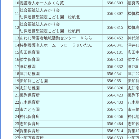
10
養護老人ホームさくら苑
656-0503
福良丙2
社会福祉法人みかり会
11
656-0307
松帆櫟
幼保連携型認定こども園 松帆北
社会福祉法人みかり会
12
656-0315
松帆高
幼保連携型認定こども園 松帆南
13
あわじ障害者地域活動センター きらら
656-0452
神代浦
14
特別養護老人ホーム フローラせいだん
656-0341
津井18
15
広田保育園
656-0131
広田中
16
倭文保育園
656-0153
倭文庄
17
湊幼稚園
656-0332
湊736
18
津井幼稚園
656-0341
津井22
19
伊加利こども園
656-0651
伊加利6
20
志知幼稚園
656-0326
志知南
21
榎列保育所
656-0423
榎列下
22
八木保育所
656-0433
八木鳥
23
市こども園
656-0475
市三條
24
神代保育所
656-0456
神代地
25
志知保育所
656-0484
志知佐
26
賀集保育所
656-0514
賀集10
27
北阿万保育所
656-0533
北阿万