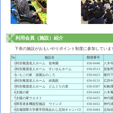
利用会員（施設）紹介
下表の施設がおもいやりポイント制度に参加していま
No
施設名
郵便番号
1
特別養護老人ホーム 翁寿園
656-0446
八木寺
2
特別養護老人ホーム すいせんホーム
656-0513
賀集野
3
いちごの家・楽園おのころ
656-0423
榎列下
4
特別養護老人ホーム 緑風館
656-0131
広田中筋
5
特別養護老人ホーム どんぐりの里
656-0307
松帆櫟
6
太陽の家
656-0443
八木養
7
太陽の家ウエスト
656-0455
神代國
8
障害者多機能型施設 ウインズ
656-0452
神代浦
9
吉備国際大学農学部南あわじ志知キャンパス
656-0484
志知佐