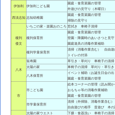
園庭・食育菜園の管理
伊加利
伊加利こども園
外遊びの見守り（木曜日）
園庭・食育菜園の管理
西淡志知
志知幼稚園
掃除の見守り
いちごの家・楽園おのころ
窓拭き 車椅子清掃
園庭・食育菜園の管理
榎列
榎列保育所
登園・降園時のあいさつと見守
倭文
園庭遊具の消毒作業補助
清掃（消毒作業含む） 自由遊
榎列学童保育所
トイレの付添
翁寿園
草引き・草刈り 車椅子の清掃
太陽の家
車椅子の清掃 草刈り・草引き
八木
イベント補助（お誕生日会の出
八木保育所
園庭・食育菜園の管理
絵本コーナーの管理（読み聞か
市こども園
おもちゃ等の消毒作業補助
市
園庭・食育菜園の管理
清掃（外掃除、消毒作業含む）
市学童保育所
自由遊びの相手 昔遊び 本の
太陽の家ウエスト
下膳・食器洗い 車椅子の清掃