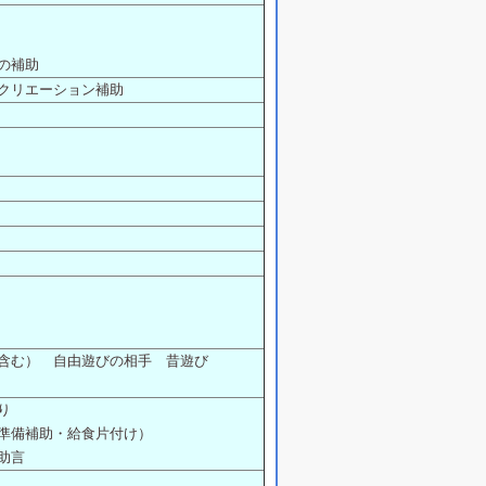
の補助
クリエーション補助
含む） 自由遊びの相手 昔遊び
り
準備補助・給食片付け）
助言