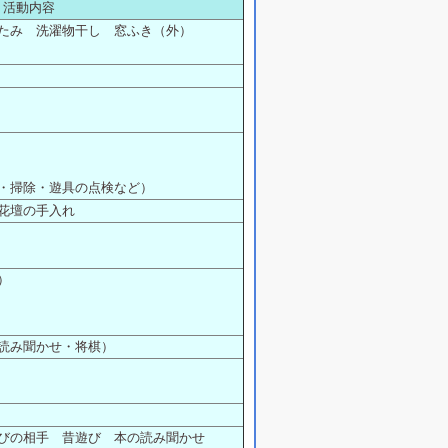
活動内容
たみ 洗濯物干し 窓ふき（外）
・掃除・遊具の点検など）
花壇の手入れ
）
読み聞かせ・将棋）
びの相手 昔遊び 本の読み聞かせ