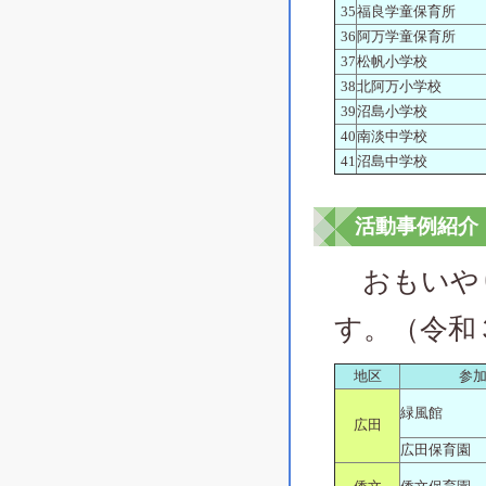
35
福良学童保育所
36
阿万学童保育所
37
松帆小学校
38
北阿万小学校
39
沼島小学校
40
南淡中学校
41
沼島中学校
活動事例紹介
おもいやり
す。（令和
地区
参
緑風館
広田
広田保育園