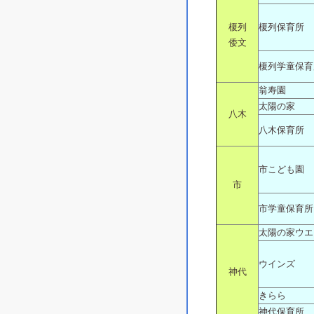
榎列
榎列保育所
倭文
榎列学童保育
翁寿園
太陽の家
八木
八木保育所
市こども園
市
市学童保育所
太陽の家ウエ
ウインズ
神代
きらら
神代保育所