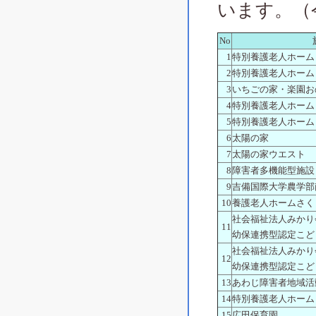
います。（
No
1
特別養護老人ホーム
2
特別養護老人ホーム
3
いちごの家・楽園お
4
特別養護老人ホーム
5
特別養護老人ホーム
6
太陽の家
7
太陽の家ウエスト
8
障害者多機能型施設
9
吉備国際大学農学部
10
養護老人ホームさく
社会福祉法人みかり
11
幼保連携型認定こど
社会福祉法人みかり
12
幼保連携型認定こど
13
あわじ障害者地域活
14
特別養護老人ホーム
15
広田保育園