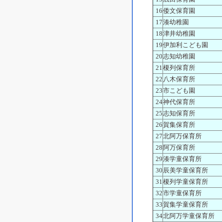
16
倭文保育園
17
湊幼稚園
18
津井幼稚園
19
伊加利こども園
20
志知幼稚園
21
榎列保育所
22
八木保育所
23
市こども園
24
神代保育所
25
志知保育所
26
賀集保育所
27
北阿万保育所
28
阿万保育所
29
湊学童保育所
30
辰美学童保育所
31
榎列学童保育所
32
市学童保育所
33
賀集学童保育所
34
北阿万学童保育所