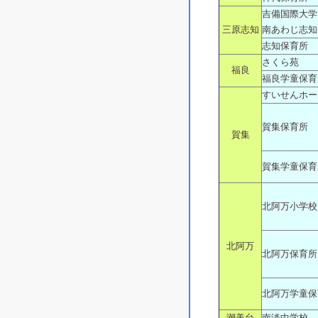
吉備国際大学
三原志知
南あわじ志知
志知保育所
さくら苑
福良
福良学童保育
すいせんホー
賀集保育所
賀集
賀集学童保育
北阿万小学校
北阿万
北阿万保育所
北阿万学童保
潮美台
南淡中学校