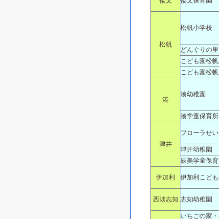
倭文
倭文保育園
松帆小学校
松帆
どんぐりの里
こども園松帆
こども園松帆
湊幼稚園
湊
湊学童保育所
フローラせい
津井
津井幼稚園
辰美学童保育
伊加利
伊加利こども
西淡志知
志知幼稚園
いちごの家・