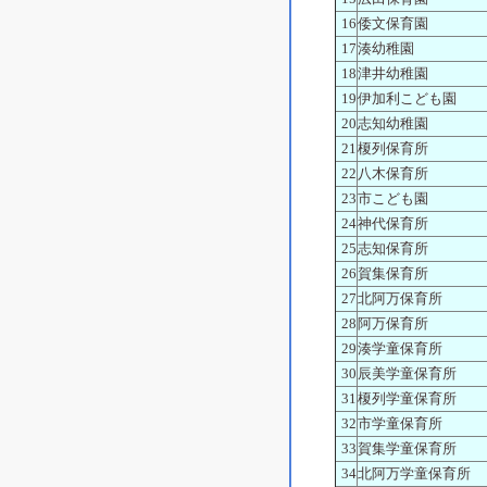
16
倭文保育園
17
湊幼稚園
18
津井幼稚園
19
伊加利こども園
20
志知幼稚園
21
榎列保育所
22
八木保育所
23
市こども園
24
神代保育所
25
志知保育所
26
賀集保育所
27
北阿万保育所
28
阿万保育所
29
湊学童保育所
30
辰美学童保育所
31
榎列学童保育所
32
市学童保育所
33
賀集学童保育所
34
北阿万学童保育所