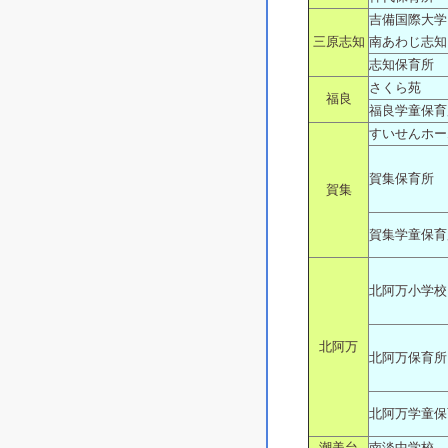
吉備国際大学
三原志知
南あわじ志知
志知保育所
さくら苑
福良
福良学童保育
すいせんホー
賀集保育所
賀集
賀集学童保育
北阿万小学校
北阿万
北阿万保育所
北阿万学童保
潮美台
南淡中学校