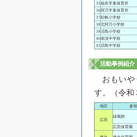
35
福良学童保育所
36
阿万学童保育所
37
松帆小学校
38
北阿万小学校
39
沼島小学校
40
南淡中学校
41
沼島中学校
活動事例紹介
おもいやり
す。（令和
地区
参
緑風館
広田
広田保育園