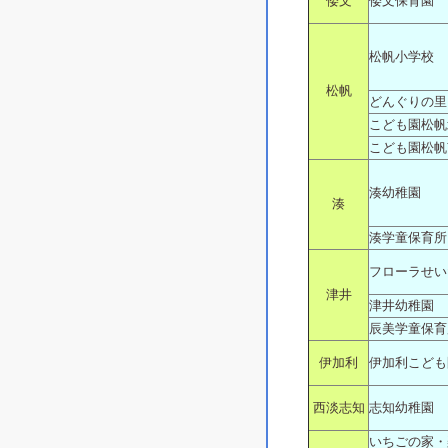
倭文
倭文保育園
松帆小学校
松帆
どんぐりの里
こども園松帆
こども園松帆
湊幼稚園
湊
湊学童保育所
フローラせい
津井
津井幼稚園
辰美学童保育
伊加利
伊加利こども
西淡志知
志知幼稚園
いちごの家・