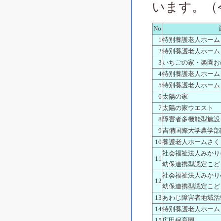
います。（
No
1
特別養護老人ホーム
2
特別養護老人ホーム
3
いちごの家・楽園お
4
特別養護老人ホーム
5
特別養護老人ホーム
6
太陽の家
7
太陽の家ウエスト
8
障害者多機能型施設
9
吉備国際大学農学部
10
養護老人ホームさく
社会福祉法人みかり
11
幼保連携型認定こど
社会福祉法人みかり
12
幼保連携型認定こど
13
あわじ障害者地域活
14
特別養護老人ホーム
15
広田保育園