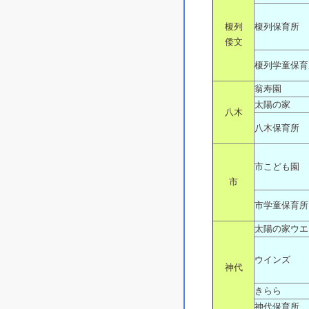
榎列
榎列保育所
倭文
榎列学童保育
翁寿園
太陽の家
八木
八木保育所
市こども園
市
市学童保育所
太陽の家ウエ
ウインズ
神代
きらら
神代保育所