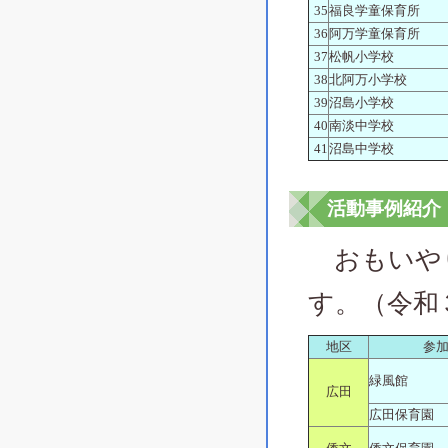
35
福良学童保育所
36
阿万学童保育所
37
松帆小学校
38
北阿万小学校
39
沼島小学校
40
南淡中学校
41
沼島中学校
活動事例紹介
おもいやり
す。（令和
地区
参
緑風館
広田
広田保育園