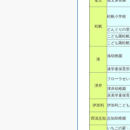
倭文
倭文保育園
松帆小学校
松帆
どんぐりの里
こども園松帆
こども園松帆
湊幼稚園
湊
湊学童保育所
フローラせい
津井
津井幼稚園
辰美学童保育
伊加利
伊加利こども
西淡志知
志知幼稚園
いちごの家・