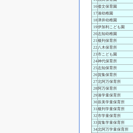
16
倭文保育園
17
湊幼稚園
18
津井幼稚園
19
伊加利こども園
20
志知幼稚園
21
榎列保育所
22
八木保育所
23
市こども園
24
神代保育所
25
志知保育所
26
賀集保育所
27
北阿万保育所
28
阿万保育所
29
湊学童保育所
30
辰美学童保育所
31
榎列学童保育所
32
市学童保育所
33
賀集学童保育所
34
北阿万学童保育所