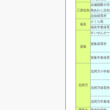
吉備国際大学
三原志知
南あわじ志知
志知保育所
さくら苑
福良
福良学童保育
すいせんホー
賀集保育所
賀集
賀集学童保育
北阿万小学校
北阿万
北阿万保育所
北阿万学童保
潮美台
南淡中学校