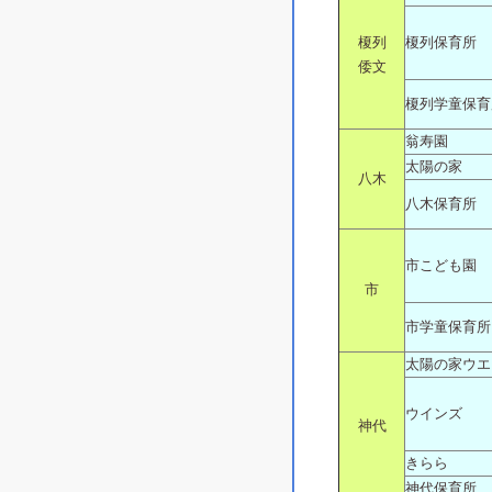
榎列
榎列保育所
倭文
榎列学童保育
翁寿園
太陽の家
八木
八木保育所
市こども園
市
市学童保育所
太陽の家ウエ
ウインズ
神代
きらら
神代保育所