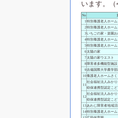
います。（
No
1
特別養護老人ホーム
2
特別養護老人ホーム
3
いちごの家・楽園お
4
特別養護老人ホーム
5
特別養護老人ホーム
6
太陽の家
7
太陽の家ウエスト
8
障害者多機能型施設
9
吉備国際大学農学部
10
養護老人ホームさく
社会福祉法人みかり
11
幼保連携型認定こど
社会福祉法人みかり
12
幼保連携型認定こど
13
あわじ障害者地域活
14
特別養護老人ホーム
15
広田保育園