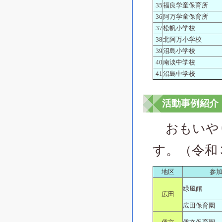
35
福良学童保育所
36
阿万学童保育所
37
松帆小学校
38
北阿万小学校
39
沼島小学校
40
南淡中学校
41
沼島中学校
活動事例紹介
おもいやり
す。（令和
地区
参
緑風館
広田
広田保育園