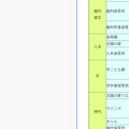
榎列
榎列保育所
倭文
榎列学童保育
翁寿園
太陽の家
八木
八木保育所
市こども園
市
市学童保育所
太陽の家ウエ
ウインズ
神代
きらら
神代保育所