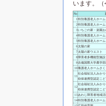
います。（
No
1
特別養護老人ホーム
2
特別養護老人ホーム
3
いちごの家・楽園お
4
特別養護老人ホーム
5
特別養護老人ホーム
6
太陽の家
7
太陽の家ウエスト
8
障害者多機能型施設
9
吉備国際大学農学部
10
養護老人ホームさく
社会福祉法人みかり
11
幼保連携型認定こど
社会福祉法人みかり
12
幼保連携型認定こど
13
あわじ障害者地域活
14
特別養護老人ホーム
15
広田保育園