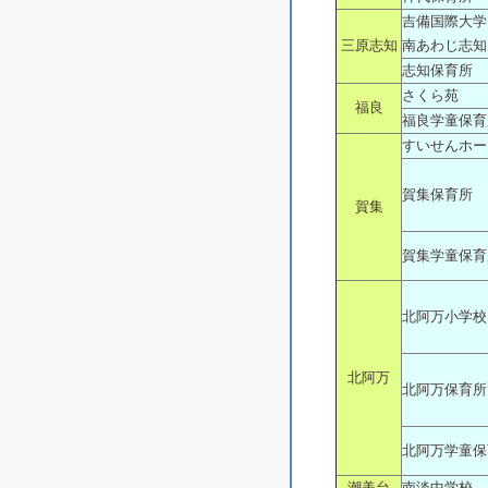
吉備国際大学
三原志知
南あわじ志知
志知保育所
さくら苑
福良
福良学童保育
すいせんホー
賀集保育所
賀集
賀集学童保育
北阿万小学校
北阿万
北阿万保育所
北阿万学童保
潮美台
南淡中学校