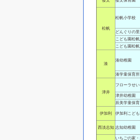
倭文
倭文保育園
松帆小学校
松帆
どんぐりの里
こども園松帆
こども園松帆
湊幼稚園
湊
湊学童保育所
フローラせい
津井
津井幼稚園
辰美学童保育
伊加利
伊加利こども
西淡志知
志知幼稚園
いちごの家・