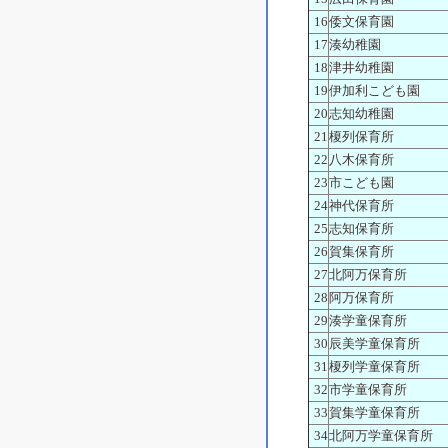
16
倭文保育園
17
湊幼稚園
18
津井幼稚園
19
伊加利こども園
20
志知幼稚園
21
榎列保育所
22
八木保育所
23
市こども園
24
神代保育所
25
志知保育所
26
賀集保育所
27
北阿万保育所
28
阿万保育所
29
湊学童保育所
30
辰美学童保育所
31
榎列学童保育所
32
市学童保育所
33
賀集学童保育所
34
北阿万学童保育所