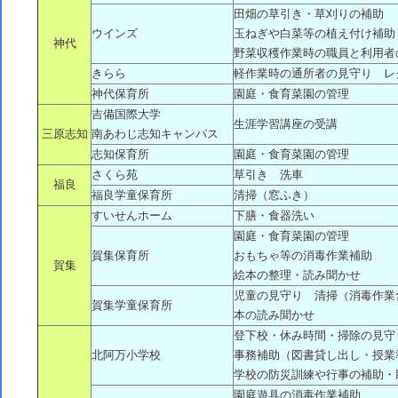
田畑の草引き・草刈りの補助
ウインズ
玉ねぎや白菜等の植え付け補助
神代
野菜収穫作業時の職員と利用者
きらら
軽作業時の通所者の見守り レ
神代保育所
園庭・食育菜園の管理
吉備国際大学
生涯学習講座の受講
三原志知
南あわじ志知キャンパス
志知保育所
園庭・食育菜園の管理
さくら苑
草引き 洗車
福良
福良学童保育所
清掃（窓ふき）
すいせんホーム
下膳・食器洗い
園庭・食育菜園の管理
賀集保育所
おもちゃ等の消毒作業補助
賀集
絵本の整理・読み聞かせ
児童の見守り 清掃（消毒作業
賀集学童保育所
本の読み聞かせ
登下校・休み時間・掃除の見守
北阿万小学校
事務補助（図書貸し出し・授業
学校の防災訓練や行事の補助・
園庭遊具の消毒作業補助