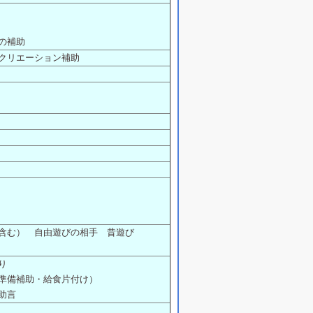
の補助
クリエーション補助
含む） 自由遊びの相手 昔遊び
り
準備補助・給食片付け）
助言