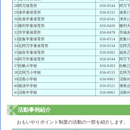
28
阿万保育所
656-0544
阿万下
29
湊学童保育所
656-0331
湊里15
30
辰美学童保育所
656-0341
津井22
31
榎列学童保育所
656-0426
榎列大
32
市学童保育所
656-0478
市福永3
33
賀集学童保育所
656-0514
賀集10
34
北阿万学童保育所
656-0534
北阿万
35
福良学童保育所
656-0502
福良乙
36
阿万学童保育所
656-0544
阿万下
37
松帆小学校
656-0303
松帆江
38
北阿万小学校
656-0533
北阿万
39
沼島小学校
656-0961
沼島9
40
南淡中学校
656-0521
潮美台
41
沼島中学校
656-0961
沼島9
活動事例紹介
おもいやりポイント制度の活動の一部を紹介します。