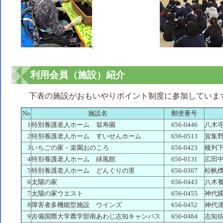
利用会員（施設）紹介
下表の施設がおもいやりポイント制度に参加していま
No
施設名
郵便番号
1
特別養護老人ホーム 翁寿園
656-0446
八木寺
2
特別養護老人ホーム すいせんホーム
656-0513
賀集野
3
いちごの家・楽園おのころ
656-0423
榎列下
4
特別養護老人ホーム 緑風館
656-0131
広田中筋
5
特別養護老人ホーム どんぐりの里
656-0307
松帆櫟
6
太陽の家
656-0443
八木養
7
太陽の家ウエスト
656-0455
神代國
8
障害者多機能型施設 ウインズ
656-0452
神代浦
9
吉備国際大学農学部南あわじ志知キャンパス
656-0484
志知佐