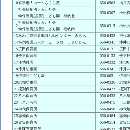
10
養護老人ホームさくら苑
656-0503
福良丙2
社会福祉法人みかり会
11
656-0307
松帆櫟
幼保連携型認定こども園 松帆北
社会福祉法人みかり会
12
656-0315
松帆高
幼保連携型認定こども園 松帆南
13
あわじ障害者地域活動センター きらら
656-0452
神代浦
14
特別養護老人ホーム フローラせいだん
656-0341
津井18
15
広田保育園
656-0131
広田中
16
倭文保育園
656-0153
倭文庄
17
湊幼稚園
656-0332
湊736
18
津井幼稚園
656-0341
津井22
19
伊加利こども園
656-0651
伊加利6
20
志知幼稚園
656-0326
志知南
21
榎列保育所
656-0423
榎列下
22
八木保育所
656-0433
八木鳥
23
市こども園
656-0475
市三條
24
神代保育所
656-0456
神代地
25
志知保育所
656-0484
志知佐
26
賀集保育所
656-0514
賀集10
27
北阿万保育所
656-0533
北阿万