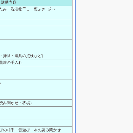
活動内容
たみ 洗濯物干し 窓ふき（外）
・掃除・遊具の点検など）
花壇の手入れ
）
読み聞かせ・将棋）
びの相手 昔遊び 本の読み聞かせ