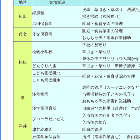
地区
参加施設
洗車 草引き・草刈り 洗濯た
緑風館
広田
掃き掃除（玄関周り）
広田保育園
園庭・食育菜園の管理
園庭・食育菜園の管理
倭文
倭文保育園
おもちゃ等の消毒作業補助
下校の見守り
松帆小学校
草引き・草刈り
昼休み中の見守り（読み聞かせ
松帆
どんぐりの里
草引き・草刈り 車椅子清掃 
こども園松帆北
園庭・花壇・食育菜園の管理
こども園松帆南
庭園の管理（ガーデニングなど
湊幼稚園
当番活動時の子どもの見守り
湊
おもちゃ等の消毒作業補助
湊学童保育所
自由遊びの相手（昔遊び・本の
入浴前後の利用者の見守り
フローラせいだん
入浴後の整容
津井
津井幼稚園
園庭の管理
辰美学童保育所
清掃（消毒作業含む） 自由遊