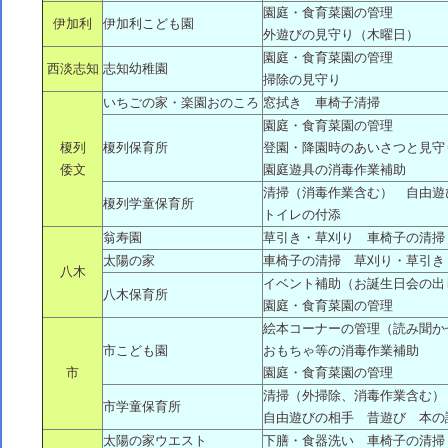
園庭・食育菜園の管理
伊加利
伊加利こども園
外遊びの見守り（木曜日）
園庭・食育菜園の管理
西淡志知
志知幼稚園
掃除の見守り
いちごの家・楽園おのころ
窓拭き 車椅子清掃
園庭・食育菜園の管理
榎列
榎列保育所
登園・降園時のあいさつと見守
倭文
園庭遊具の消毒作業補助
清掃（消毒作業含む） 自由遊
榎列学童保育所
トイレの付添
翁寿園
草引き・草刈り 車椅子の清掃
太陽の家
車椅子の清掃 草刈り・草引き
八木
イベント補助（お誕生日会の出
八木保育所
園庭・食育菜園の管理
絵本コーナーの管理（読み聞か
市こども園
おもちゃ等の消毒作業補助
市
園庭・食育菜園の管理
清掃（外掃除、消毒作業含む）
市学童保育所
自由遊びの相手 昔遊び 本の
太陽の家ウエスト
下膳・食器洗い 車椅子の清掃