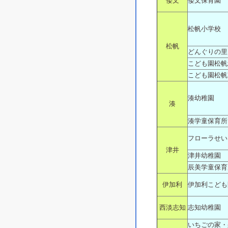
倭文
倭文保育園
松帆小学校
松帆
どんぐりの里
こども園松帆
こども園松帆
湊幼稚園
湊
湊学童保育所
フローラせい
津井
津井幼稚園
辰美学童保育
伊加利
伊加利こども
西淡志知
志知幼稚園
いちごの家・