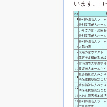
います。（
No
1
特別養護老人ホーム
2
特別養護老人ホーム
3
いちごの家・楽園お
4
特別養護老人ホーム
5
特別養護老人ホーム
6
太陽の家
7
太陽の家ウエスト
8
障害者多機能型施設
9
吉備国際大学農学部
10
養護老人ホームさく
社会福祉法人みかり
11
幼保連携型認定こど
社会福祉法人みかり
12
幼保連携型認定こど
13
あわじ障害者地域活
14
特別養護老人ホーム
15
広田保育園