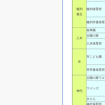
榎列
榎列保育所
倭文
榎列学童保育
翁寿園
太陽の家
八木
八木保育所
市こども園
市
市学童保育所
太陽の家ウエ
ウインズ
神代
きらら
神代保育所