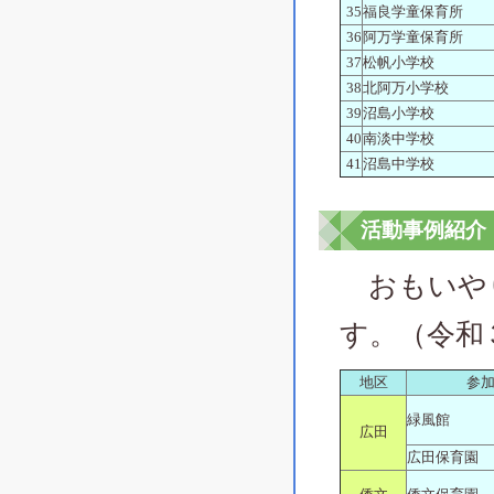
35
福良学童保育所
36
阿万学童保育所
37
松帆小学校
38
北阿万小学校
39
沼島小学校
40
南淡中学校
41
沼島中学校
活動事例紹介
おもいやり
す。（令和
地区
参
緑風館
広田
広田保育園