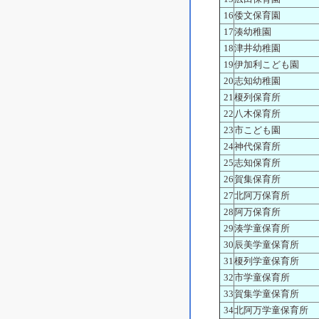
16
倭文保育園
17
湊幼稚園
18
津井幼稚園
19
伊加利こども園
20
志知幼稚園
21
榎列保育所
22
八木保育所
23
市こども園
24
神代保育所
25
志知保育所
26
賀集保育所
27
北阿万保育所
28
阿万保育所
29
湊学童保育所
30
辰美学童保育所
31
榎列学童保育所
32
市学童保育所
33
賀集学童保育所
34
北阿万学童保育所