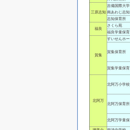
吉備国際大学
三原志知
南あわじ志知
志知保育所
さくら苑
福良
福良学童保育
すいせんホー
賀集保育所
賀集
賀集学童保育
北阿万小学校
北阿万
北阿万保育所
北阿万学童保
潮美台
南淡中学校