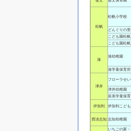
倭文
倭文保育園
松帆小学校
松帆
どんぐりの里
こども園松帆
こども園松帆
湊幼稚園
湊
湊学童保育所
フローラせい
津井
津井幼稚園
辰美学童保育
伊加利
伊加利こども
西淡志知
志知幼稚園
いちごの家・