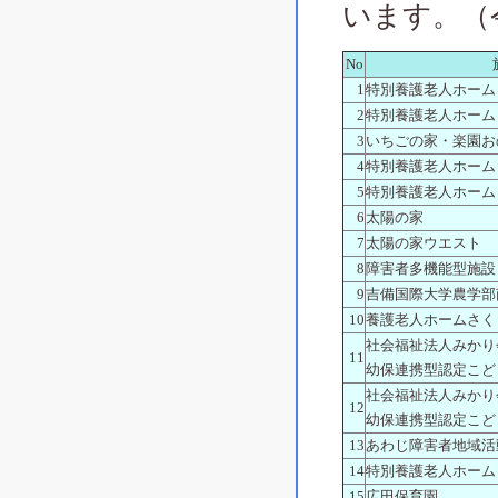
います。（
No
1
特別養護老人ホーム
2
特別養護老人ホーム
3
いちごの家・楽園お
4
特別養護老人ホーム
5
特別養護老人ホーム
6
太陽の家
7
太陽の家ウエスト
8
障害者多機能型施設
9
吉備国際大学農学部
10
養護老人ホームさく
社会福祉法人みかり
11
幼保連携型認定こど
社会福祉法人みかり
12
幼保連携型認定こど
13
あわじ障害者地域活
14
特別養護老人ホーム
15
広田保育園