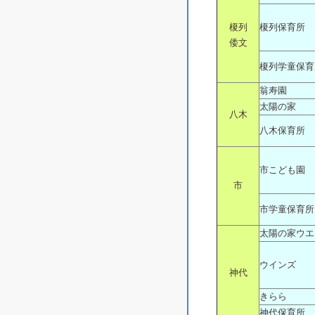
榎列
榎列保育所
倭文
榎列学童保育
翁寿園
太陽の家
八木
八木保育所
市こども園
市
市学童保育所
太陽の家ウエ
ウインズ
神代
きらら
神代保育所