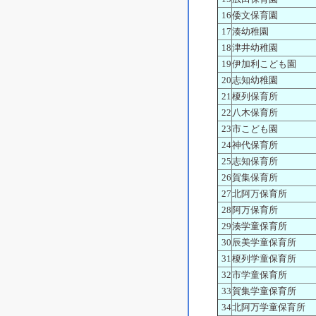
16
倭文保育園
17
湊幼稚園
18
津井幼稚園
19
伊加利こども園
20
志知幼稚園
21
榎列保育所
22
八木保育所
23
市こども園
24
神代保育所
25
志知保育所
26
賀集保育所
27
北阿万保育所
28
阿万保育所
29
湊学童保育所
30
辰美学童保育所
31
榎列学童保育所
32
市学童保育所
33
賀集学童保育所
34
北阿万学童保育所