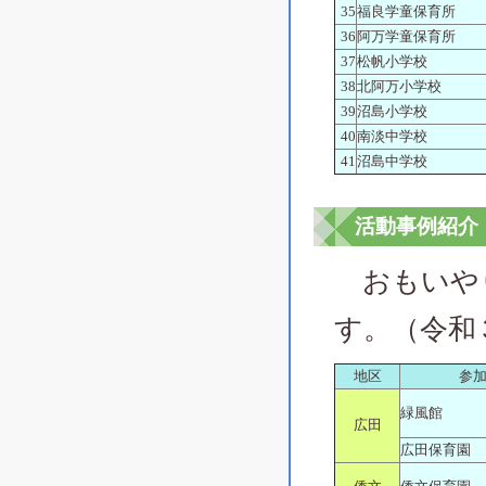
35
福良学童保育所
36
阿万学童保育所
37
松帆小学校
38
北阿万小学校
39
沼島小学校
40
南淡中学校
41
沼島中学校
活動事例紹介
おもいやり
す。（令和
地区
参
緑風館
広田
広田保育園