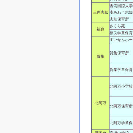
吉備国際大学
三原志知
南あわじ志知
志知保育所
さくら苑
福良
福良学童保育
すいせんホー
賀集保育所
賀集
賀集学童保育
北阿万小学校
北阿万
北阿万保育所
北阿万学童保
潮美台
南淡中学校