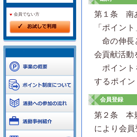
第１条 南
会員でない方
「ポイント
命の伸長と
会貢献活動
ポイントを
するポイン
会員登録
第２条 本
により会員