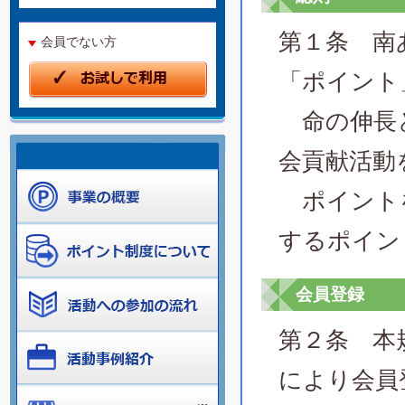
第１条 南
会員でない方
「ポイント
命の伸長と
会貢献活動
ポイントを
するポイン
会員登録
第２条 本
により会員