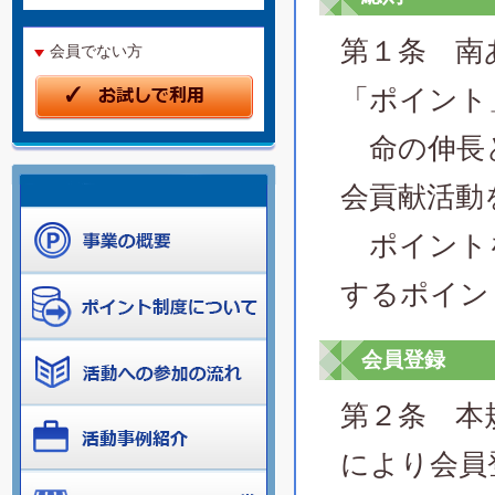
第１条 南
会員でない方
「ポイント
命の伸長と
会貢献活動
ポイントを
するポイン
会員登録
第２条 本
により会員