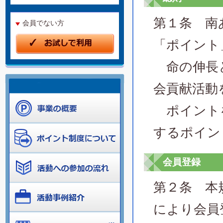
第１条 南
会員でない方
「ポイント
命の伸長と
会貢献活動
ポイントを
するポイン
会員登録
第２条 本
により会員