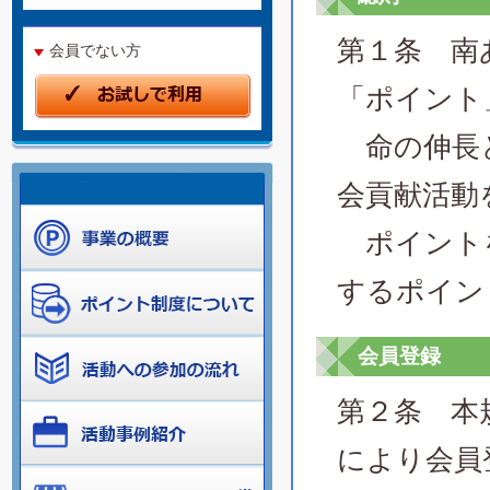
第１条 南
会員でない方
「ポイント
命の伸長と
会貢献活動
ポイントを
するポイン
会員登録
第２条 本
により会員