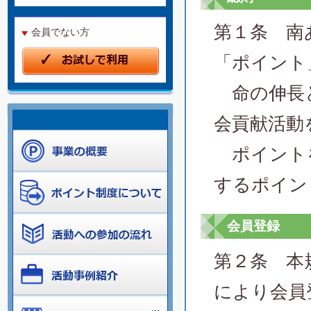
第１条 南
会員でない方
「ポイント
命の伸長と
会貢献活動
ポイントを
するポイン
会員登録
第２条 本
により会員