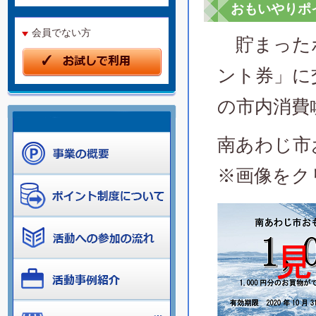
おもいやりポ
会員でない方
貯まったポ
ント券」に
の市内消費
南あわじ市
※画像をク