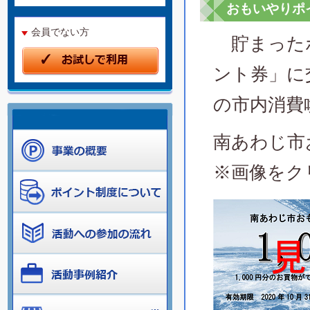
おもいやりポ
会員でない方
貯まったポ
ント券」に
の市内消費
南あわじ市
※画像をク