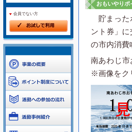
おもいやりポ
会員でない方
貯まったポ
ント券」に
の市内消費
南あわじ市
※画像をク