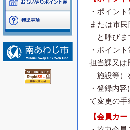
・ポイント
または市民
と呼びま
・ポイント
担当課又は
施設等）を
・登録内容
て変更の手
【会員カー
・協力会員