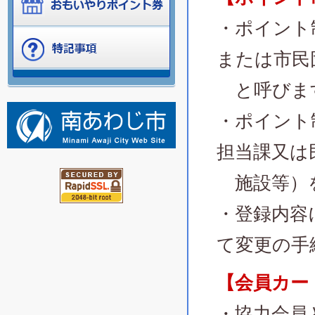
・ポイント
または市民
と呼びま
・ポイント
担当課又は
施設等）を
・登録内容
て変更の手
【会員カー
・協力会員