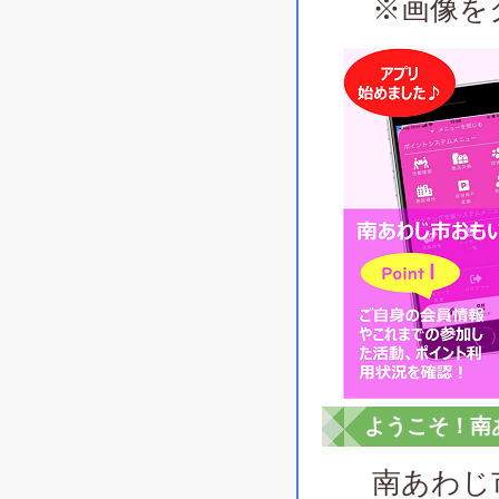
※画像をク
ようこそ！南
南あわじ市