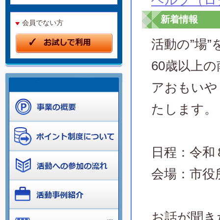
ヘルプ（ロ
新着情報
会員でない方
活動の”場
60歳以上
アおもいや
たします。
日程：令和８年
会場：市役所
お話が聞き